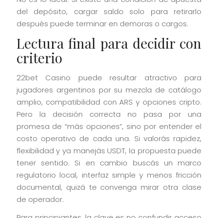
del depósito, cargar saldo solo para retirarlo
después puede terminar en demoras o cargos.
Lectura final para decidir con
criterio
22bet Casino puede resultar atractivo para
jugadores argentinos por su mezcla de catálogo
amplio, compatibilidad con ARS y opciones cripto.
Pero la decisión correcta no pasa por una
promesa de “más opciones”, sino por entender el
costo operativo de cada una. Si valorás rapidez,
flexibilidad y ya manejás USDT, la propuesta puede
tener sentido. Si en cambio buscás un marco
regulatorio local, interfaz simple y menos fricción
documental, quizá te convenga mirar otra clase
de operador.
Para principiantes, la clave es no confundir acceso