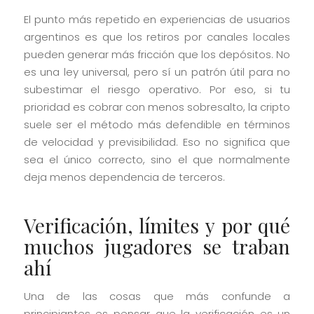
El punto más repetido en experiencias de usuarios
argentinos es que los retiros por canales locales
pueden generar más fricción que los depósitos. No
es una ley universal, pero sí un patrón útil para no
subestimar el riesgo operativo. Por eso, si tu
prioridad es cobrar con menos sobresalto, la cripto
suele ser el método más defendible en términos
de velocidad y previsibilidad. Eso no significa que
sea el único correcto, sino el que normalmente
deja menos dependencia de terceros.
Verificación, límites y por qué
muchos jugadores se traban
ahí
Una de las cosas que más confunde a
principiantes es pensar que la verificación es un