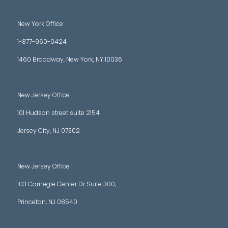
New York Office
1-877-960-0424
1460 Broadway, New York, NY 10036
New Jersey Office
101 Hudson street suite 2154
Jersey City, NJ 07302
New Jersey Office
103 Carnegie Center Dr Suite 300,
Princeton, NJ 08540