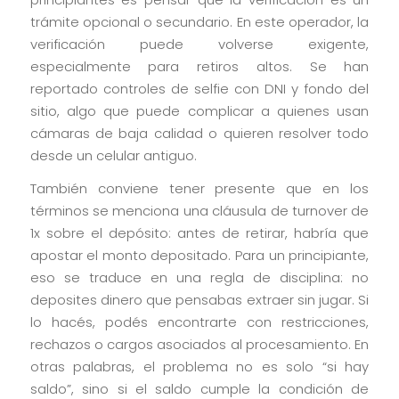
trámite opcional o secundario. En este operador, la
verificación puede volverse exigente,
especialmente para retiros altos. Se han
reportado controles de selfie con DNI y fondo del
sitio, algo que puede complicar a quienes usan
cámaras de baja calidad o quieren resolver todo
desde un celular antiguo.
También conviene tener presente que en los
términos se menciona una cláusula de turnover de
1x sobre el depósito: antes de retirar, habría que
apostar el monto depositado. Para un principiante,
eso se traduce en una regla de disciplina: no
deposites dinero que pensabas extraer sin jugar. Si
lo hacés, podés encontrarte con restricciones,
rechazos o cargos asociados al procesamiento. En
otras palabras, el problema no es solo “si hay
saldo”, sino si el saldo cumple la condición de