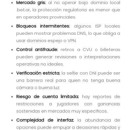
Mercado gris:
al no operar bajo dominio local
.bet.ar, la protección regulatoria es menor que
en operadores provinciales.
Bloqueos intermitentes:
algunos ISP locales
pueden mostrar problemas DNS, lo que obliga a
usar dominios espejo o VPN.
Control antifraude:
retiros a CVU o billeteras
pueden generar revisiones o interpretaciones
operativas no ideales.
Verificación estricta:
la selfie con DNI puede ser
una barrera real para quien no tenga buena
cámara o buena luz.
Riesgo de cuenta limitada:
hay reportes de
restricciones a jugadores con ganancias
sostenidas en mercados muy específicos.
Complejidad de interfaz:
la abundancia de
opciones puede empujar a decisiones rápidas y