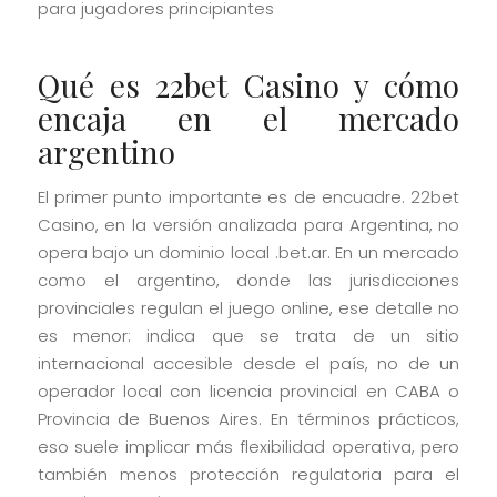
Qué es 22bet Casino y cómo
encaja en el mercado
argentino
El primer punto importante es de encuadre. 22bet
Casino, en la versión analizada para Argentina, no
opera bajo un dominio local .bet.ar. En un mercado
como el argentino, donde las jurisdicciones
provinciales regulan el juego online, ese detalle no
es menor: indica que se trata de un sitio
internacional accesible desde el país, no de un
operador local con licencia provincial en CABA o
Provincia de Buenos Aires. En términos prácticos,
eso suele implicar más flexibilidad operativa, pero
también menos protección regulatoria para el