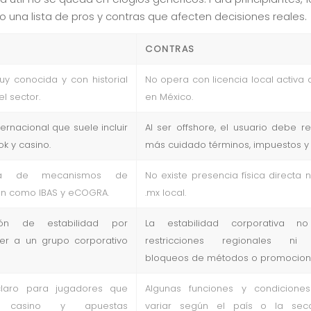
 una lista de pros y contras que afecten decisiones reales.
CONTRAS
y conocida y con historial
No opera con licencia local activa
el sector.
en México.
ternacional que suele incluir
Al ser offshore, el usuario debe r
k y casino.
más cuidado términos, impuestos y r
cia de mecanismos de
No existe presencia física directa 
n como IBAS y eCOGRA.
.mx local.
ión de estabilidad por
La estabilidad corporativa no
er a un grupo corporativo
restricciones regionales ni 
bloqueos de métodos o promocion
claro para jugadores que
Algunas funciones y condicione
 casino y apuestas
variar según el país o la sec