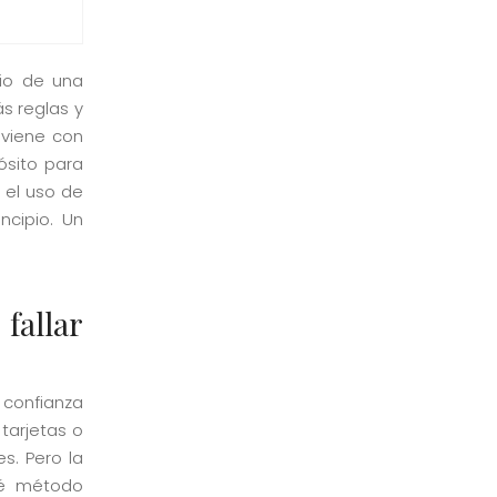
cio de una
s reglas y
 viene con
ósito para
e el uso de
cipio. Un
 fallar
 confianza
tarjetas o
s. Pero la
ué método