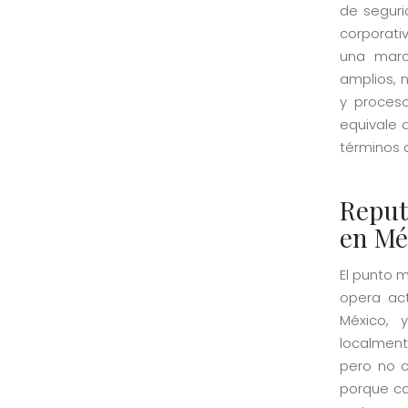
de seguri
corporati
una marc
amplios, 
y proceso
equivale 
términos q
Reput
en Mé
El punto m
opera act
México, 
localment
pero no c
porque ca