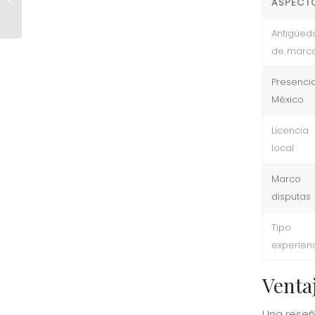
ASPECT
Breakdown for Experienced P...
Antigüed
de marc
Presenci
México
Licencia
local
Marco
disputas
Tipo
experien
Ventaj
Una reseña