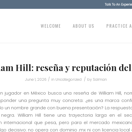
Talk To An Exper
WELCOME
ABOUT US
PRACTICE 
iam Hill: reseña y reputación del 
/
/
June 1, 2026
in
Uncategorized
by
Salman
 jugador en México busca una reseña de William Hill, n
sponder una pregunta muy concreta: ¿es una marca conf
ólo un nombre grande con buena presentación? La respuesta 
negra. William Hill tiene una trayectoria larga en el se
n internacional que pesa, pero para el mercado mexica
lgo decisivo: no opera con dominio .mx ni con licencia local