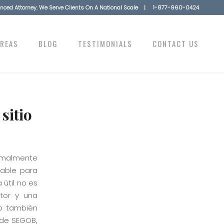
ienced Attorney. We Serve Clients On A National Scale |
1-877-960-0424
AREAS
BLOG
TESTIMONIALS
CONTACT US
sitio
ormalmente
iable para
útil no es
ctor y una
no también
 de SEGOB,