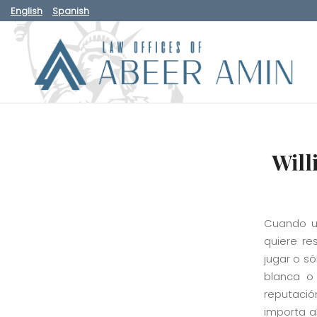
English
Spanish
Will
Cuando un
quiere re
jugar o s
blanca o 
reputació
importa a