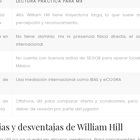
O
LECTURA PRÁCTICA PARA MX
ad
Alta. William Hill tiene trayectoria larga, lo que suele 
a
percepción y reconocimiento.
a en
No tiene dominio .mx ni presencia física directa; el 
internacional.
No cuenta con licencia activa de SEGOB para operar loca
México.
 de
Usa mediación internacional como IBAS y eCOGRA.
 de
Offshore, útil para comparar oferta y condiciones, per
cia
deber de revisión por parte del jugador.
as y desventajas de William Hill
 útil no se queda en elogios genéricos. Para principiantes, 