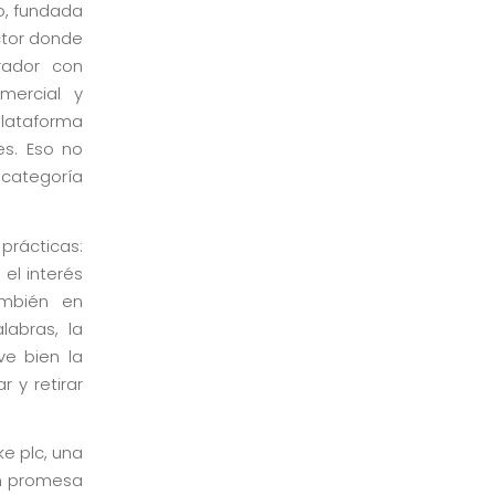
o, fundada
ector donde
rador con
mercial y
plataforma
es. Eso no
 categoría
prácticas:
 el interés
ambién en
labras, la
ve bien la
r y retirar
ke plc, una
en promesa