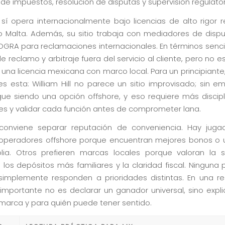
e impuestos, resolución de disputas y supervisión regulator
sí opera internacionalmente bajo licencias de alto rigor re
o Malta. Además, su sitio trabaja con mediadores de dis
OGRA para reclamaciones internacionales. En términos sencill
e reclamo y arbitraje fuera del servicio al cliente, pero no 
una licencia mexicana con marco local. Para un principiante,
es esta: William Hill no parece un sitio improvisado; sin e
gue siendo una opción offshore, y eso requiere más discipli
es y validar cada función antes de comprometer lana.
conviene separar reputación de conveniencia. Hay juga
 operadores offshore porque encuentran mejores bonos o 
a. Otros prefieren marcas locales porque valoran la s
 los depósitos más familiares y la claridad fiscal. Ninguna 
simplemente responden a prioridades distintas. En una r
 importante no es declarar un ganador universal, sino expl
 marca y para quién puede tener sentido.