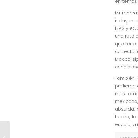
en temas d
La marca 
incluyend
IBAS y eC
una ruta d
que tener 
correcta 
México si
condicion
También 
prefieren
más ampli
mexicana,
absurda; 
hecha, lo
encaja la
Hovarda Bonuses and
Promotions in the UK: Value