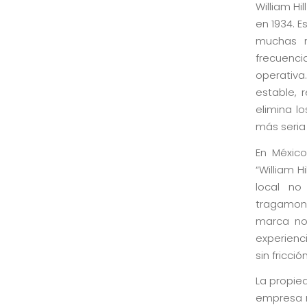
William H
en 1934. E
muchas m
frecuenc
operativa
estable, 
elimina l
más seria 
En México
“William H
local no
tragamone
marca no 
experienci
sin fricció
La propied
empresa m