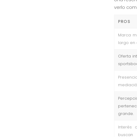
verlo como
PROS
Marca mu
largo en 
Oferta in
sportsboo
Presen
mediació
Percepc
pertenec
grande.
Interés 
buscan