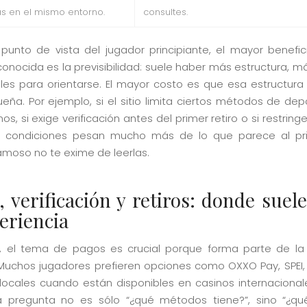
as en el mismo entorno.
consultes.
punto de vista del jugador principiante, el mayor benefi
onocida es la previsibilidad: suele haber más estructura, má
es para orientarse. El mayor costo es que esa estructura
ueña. Por ejemplo, si el sitio limita ciertos métodos de dep
nos, si exige verificación antes del primer retiro o si restring
s condiciones pesan mucho más de lo que parece al prin
moso no te exime de leerlas.
 verificación y retiros: donde suele
eriencia
, el tema de pagos es crucial porque forma parte de la
 Muchos jugadores prefieren opciones como OXXO Pay, SPEI, 
s locales cuando están disponibles en casinos internacionale
a pregunta no es sólo “¿qué métodos tiene?”, sino “¿q