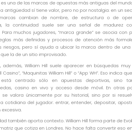
ill es una de las marcas de apuestas más antiguas del mund
sa antigüedad sí tiene valor, pero no por nostalgia: en un s
arcas cambian de nombre, de estructura o de ope
ia, la continuidad suele ser una señal de madurez co
. Para muchos jugadores, “marca grande” se asocia con 
reglas más definidas y procesos de atención más formal
os riesgos, pero sí ayuda a ubicar la marca dentro de una
que la de un sitio improvisado.
, además, William Hill suele aparecer en búsquedas muy 
ill Casino”, “Maquinitas William Hill” o “App WH”. Eso indica que
 está centrado sólo en apuestas deportivas, sino t
das, casino en vivo y acceso desde móvil. En otras pa
se valora únicamente por su historial, sino por si resuel
a cotidiana del jugador: entrar, entender, depositar, aposta
n excesiva.
ad también aporta contexto. William Hill forma parte de Evo
atriz que cotiza en Londres. No hace falta convertir eso 