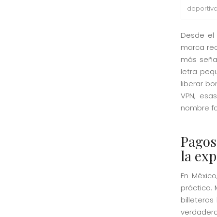
deportiv
Desde el 
marca rec
más señal
letra peq
liberar bo
VPN, esa
nombre fa
Pagos,
la exp
En México
práctica.
billetera
verdader