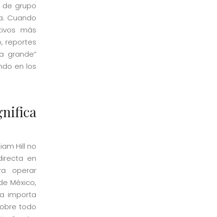
n de grupo
ca. Cuando
tivos más
, reportes
sa grande”
ndo en los
nifica
iam Hill no
directa en
ra operar
de México,
ia importa
sobre todo