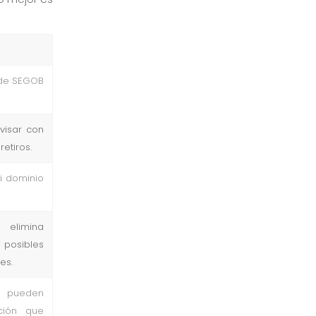
 de SEGOB
evisar con
etiros.
ni dominio
 elimina
posibles
es.
s pueden
ción que