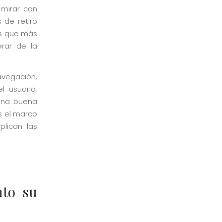
 mirar con
 de retiro
os que más
erar de la
avegación,
l usuario,
 una buena
s el marco
plican las
nto su