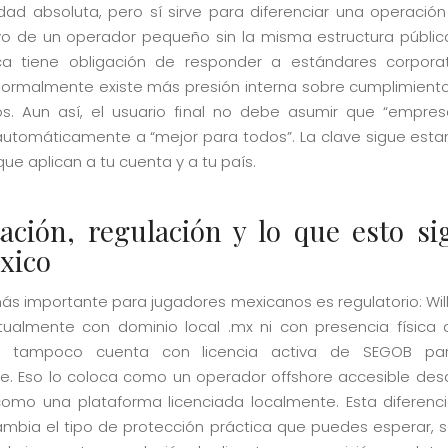
dad absoluta, pero sí sirve para diferenciar una operació
vo de un operador pequeño sin la misma estructura públi
a tiene obligación de responder a estándares corpora
normalmente existe más presión interna sobre cumplimiento
s. Aun así, el usuario final no debe asumir que “empre
automáticamente a “mejor para todos”. La clave sigue esta
ue aplican a tu cuenta y a tu país.
ación, regulación y lo que esto sig
xico
ás importante para jugadores mexicanos es regulatorio: Will
ualmente con dominio local .mx ni con presencia física 
y tampoco cuenta con licencia activa de SEGOB pa
e. Eso lo coloca como un operador offshore accesible des
omo una plataforma licenciada localmente. Esta diferenc
mbia el tipo de protección práctica que puedes esperar, 