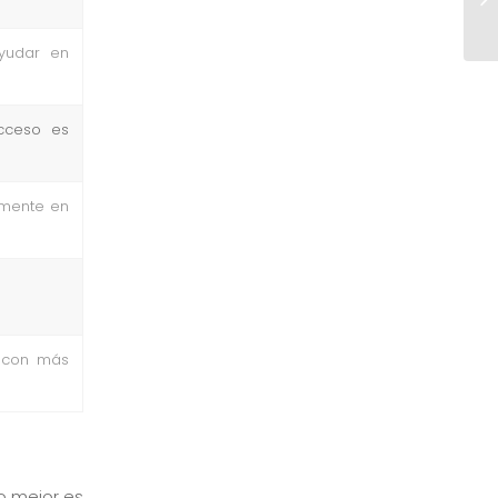
Ke
ayudar en
acceso es
lmente en
o con más
lo mejor es