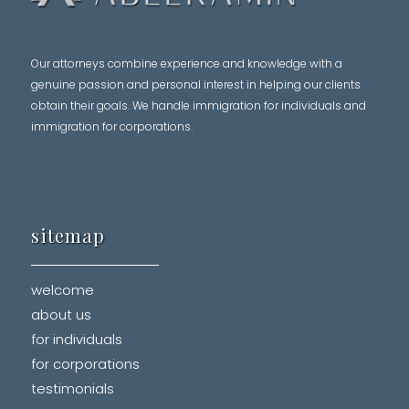
Our attorneys combine experience and knowledge with a
genuine passion and personal interest in helping our clients
obtain their goals. We handle immigration for individuals and
immigration for corporations.
sitemap
welcome
about us
for individuals
for corporations
testimonials