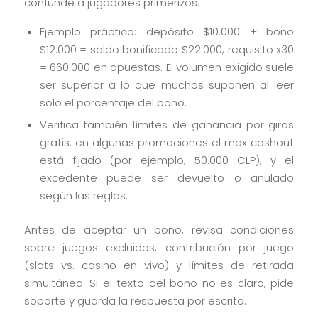
confunde a jugadores primerizos.
Ejemplo práctico: depósito $10.000 + bono
$12.000 = saldo bonificado $22.000; requisito x30
= 660.000 en apuestas. El volumen exigido suele
ser superior a lo que muchos suponen al leer
solo el porcentaje del bono.
Verifica también límites de ganancia por giros
gratis: en algunas promociones el max cashout
está fijado (por ejemplo, 50.000 CLP), y el
excedente puede ser devuelto o anulado
según las reglas.
Antes de aceptar un bono, revisa condiciones
sobre juegos excluidos, contribución por juego
(slots vs. casino en vivo) y límites de retirada
simultánea. Si el texto del bono no es claro, pide
soporte y guarda la respuesta por escrito.