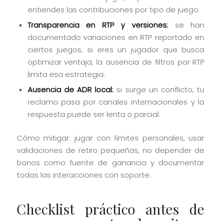
entiendes las contribuciones por tipo de juego.
Transparencia en RTP y versiones:
se han
documentado variaciones en RTP reportado en
ciertos juegos; si eres un jugador que busca
optimizar ventaja, la ausencia de filtros por RTP
limita esa estrategia.
Ausencia de ADR local:
si surge un conflicto, tu
reclamo pasa por canales internacionales y la
respuesta puede ser lenta o parcial.
Cómo mitigar: jugar con límites personales, usar
validaciones de retiro pequeñas, no depender de
bonos como fuente de ganancia y documentar
todas las interacciones con soporte.
Checklist práctico antes de