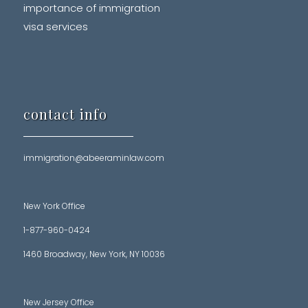
importance of immigration
visa services
contact info
immigration@abeeraminlaw.com
New York Office
1-877-960-0424
1460 Broadway, New York, NY 10036
New Jersey Office