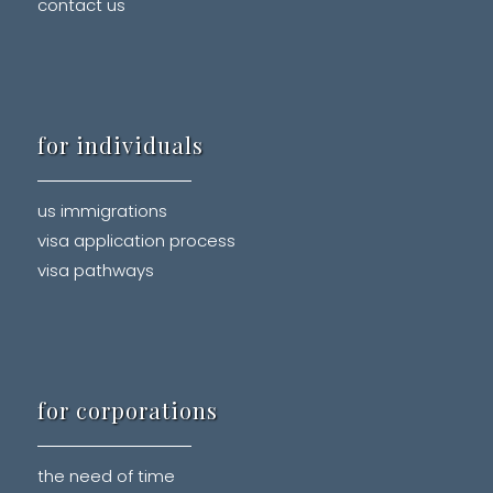
contact us
for individuals
us immigrations
visa application process
visa pathways
for corporations
the need of time