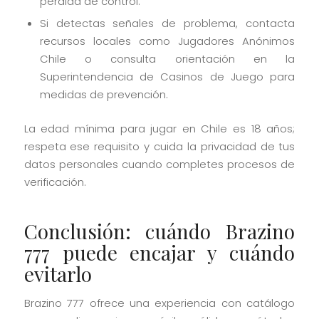
pérdida de control.
Si detectas señales de problema, contacta
recursos locales como Jugadores Anónimos
Chile o consulta orientación en la
Superintendencia de Casinos de Juego para
medidas de prevención.
La edad mínima para jugar en Chile es 18 años;
respeta ese requisito y cuida la privacidad de tus
datos personales cuando completes procesos de
verificación.
Conclusión: cuándo Brazino
777 puede encajar y cuándo
evitarlo
Brazino 777 ofrece una experiencia con catálogo