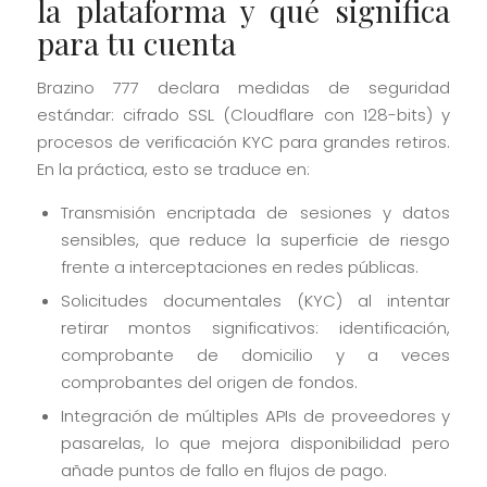
la plataforma y qué significa
para tu cuenta
Brazino 777 declara medidas de seguridad
estándar: cifrado SSL (Cloudflare con 128-bits) y
procesos de verificación KYC para grandes retiros.
En la práctica, esto se traduce en:
Transmisión encriptada de sesiones y datos
sensibles, que reduce la superficie de riesgo
frente a interceptaciones en redes públicas.
Solicitudes documentales (KYC) al intentar
retirar montos significativos: identificación,
comprobante de domicilio y a veces
comprobantes del origen de fondos.
Integración de múltiples APIs de proveedores y
pasarelas, lo que mejora disponibilidad pero
añade puntos de fallo en flujos de pago.