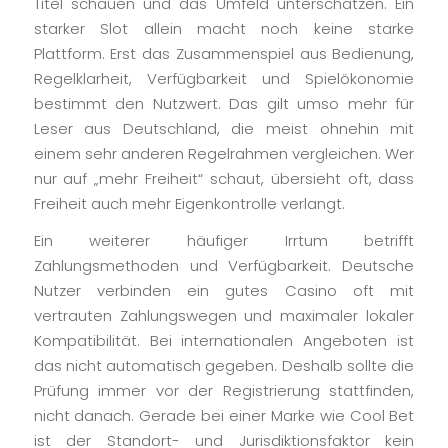
Titel schauen und das Umfeld unterschätzen. Ein
starker Slot allein macht noch keine starke
Plattform. Erst das Zusammenspiel aus Bedienung,
Regelklarheit, Verfügbarkeit und Spielökonomie
bestimmt den Nutzwert. Das gilt umso mehr für
Leser aus Deutschland, die meist ohnehin mit
einem sehr anderen Regelrahmen vergleichen. Wer
nur auf „mehr Freiheit“ schaut, übersieht oft, dass
Freiheit auch mehr Eigenkontrolle verlangt.
Ein weiterer häufiger Irrtum betrifft
Zahlungsmethoden und Verfügbarkeit. Deutsche
Nutzer verbinden ein gutes Casino oft mit
vertrauten Zahlungswegen und maximaler lokaler
Kompatibilität. Bei internationalen Angeboten ist
das nicht automatisch gegeben. Deshalb sollte die
Prüfung immer vor der Registrierung stattfinden,
nicht danach. Gerade bei einer Marke wie Cool Bet
ist der Standort- und Jurisdiktionsfaktor kein