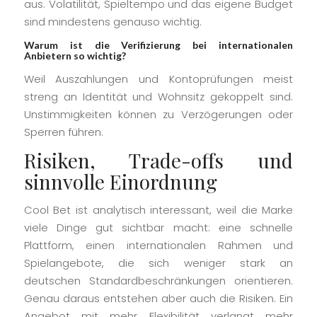
aus. Volatilität, Spieltempo und das eigene Budget
sind mindestens genauso wichtig.
Warum ist die Verifizierung bei internationalen
Anbietern so wichtig?
Weil Auszahlungen und Kontoprüfungen meist
streng an Identität und Wohnsitz gekoppelt sind.
Unstimmigkeiten können zu Verzögerungen oder
Sperren führen.
Risiken, Trade-offs und
sinnvolle Einordnung
Cool Bet ist analytisch interessant, weil die Marke
viele Dinge gut sichtbar macht: eine schnelle
Plattform, einen internationalen Rahmen und
Spielangebote, die sich weniger stark an
deutschen Standardbeschränkungen orientieren.
Genau daraus entstehen aber auch die Risiken. Ein
Angebot mit mehr Flexibilität verlangt mehr