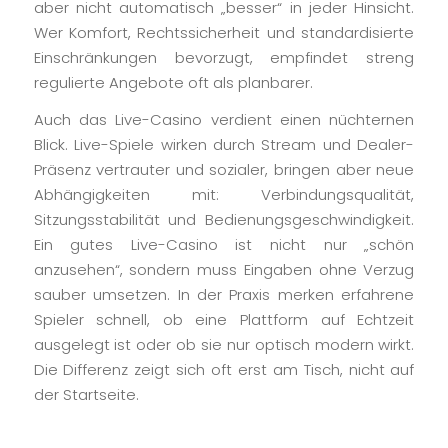
aber nicht automatisch „besser“ in jeder Hinsicht.
Wer Komfort, Rechtssicherheit und standardisierte
Einschränkungen bevorzugt, empfindet streng
regulierte Angebote oft als planbarer.
Auch das Live-Casino verdient einen nüchternen
Blick. Live-Spiele wirken durch Stream und Dealer-
Präsenz vertrauter und sozialer, bringen aber neue
Abhängigkeiten mit: Verbindungsqualität,
Sitzungsstabilität und Bedienungsgeschwindigkeit.
Ein gutes Live-Casino ist nicht nur „schön
anzusehen“, sondern muss Eingaben ohne Verzug
sauber umsetzen. In der Praxis merken erfahrene
Spieler schnell, ob eine Plattform auf Echtzeit
ausgelegt ist oder ob sie nur optisch modern wirkt.
Die Differenz zeigt sich oft erst am Tisch, nicht auf
der Startseite.