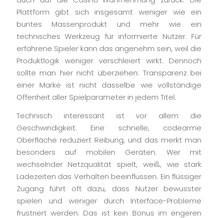
Plattform gibt sich insgesamt weniger wie ein
buntes Massenprodukt und mehr wie ein
technisches Werkzeug für informierte Nutzer. Für
erfahrene Spieler kann das angenehm sein, weil die
Produktlogik weniger verschleiert wirkt. Dennoch
sollte man hier nicht überziehen: Transparenz bei
einer Marke ist nicht dasselbe wie vollständige
Offenheit aller Spielparameter in jedem Titel.
Technisch interessant ist vor allem die
Geschwindigkeit. Eine schnelle, codearme
Oberfläche reduziert Reibung, und das merkt man
besonders auf mobilen Geräten. Wer mit
wechselnder Netzqualität spielt, weiß, wie stark
Ladezeiten das Verhalten beeinflussen. Ein flüssiger
Zugang führt oft dazu, dass Nutzer bewusster
spielen und weniger durch Interface-Probleme
frustriert werden. Das ist kein Bonus im engeren