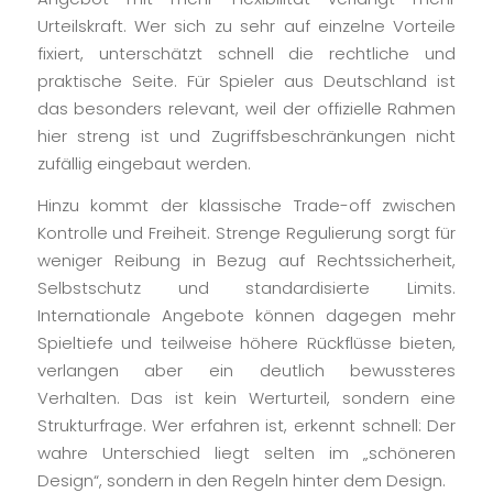
Urteilskraft. Wer sich zu sehr auf einzelne Vorteile
fixiert, unterschätzt schnell die rechtliche und
praktische Seite. Für Spieler aus Deutschland ist
das besonders relevant, weil der offizielle Rahmen
hier streng ist und Zugriffsbeschränkungen nicht
zufällig eingebaut werden.
Hinzu kommt der klassische Trade-off zwischen
Kontrolle und Freiheit. Strenge Regulierung sorgt für
weniger Reibung in Bezug auf Rechtssicherheit,
Selbstschutz und standardisierte Limits.
Internationale Angebote können dagegen mehr
Spieltiefe und teilweise höhere Rückflüsse bieten,
verlangen aber ein deutlich bewussteres
Verhalten. Das ist kein Werturteil, sondern eine
Strukturfrage. Wer erfahren ist, erkennt schnell: Der
wahre Unterschied liegt selten im „schöneren
Design“, sondern in den Regeln hinter dem Design.