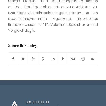
Stabile Produkt- und Regulierungsinformationen
aus den bereitgestellten Fakten zum Anbieter, zur
Lizenzlage, zu technischen Eigenschaften und zum
Deutschland-Rahmen. Ergänzend allgemeines
Branchenwissen zu RTP, Volatilität, Spielstruktur und
Vergleichslogik.
Share this entry