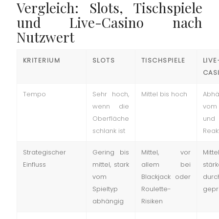
Vergleich: Slots, Tischspiele
und Live-Casino nach
Nutzwert
KRITERIUM
SLOTS
TISCHSPIELE
LIVE
CAS
Tempo
Sehr hoch,
Mittel bis hoch
Abhä
wenn die
vom
Oberfläche
un
schlank ist
Reakt
Strategischer
Gering bis
Mittel, vor
Mitt
Einfluss
mittel, stark
allem bei
stärk
vom
Blackjack oder
durc
Spieltyp
Roulette-
gepr
abhängig
Risiken