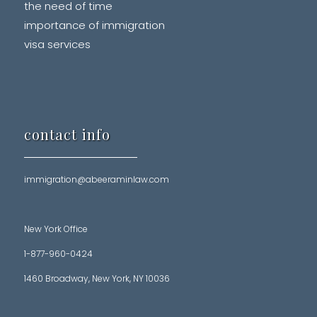
the need of time
importance of immigration
visa services
contact info
immigration@abeeraminlaw.com
New York Office
1-877-960-0424
1460 Broadway, New York, NY 10036