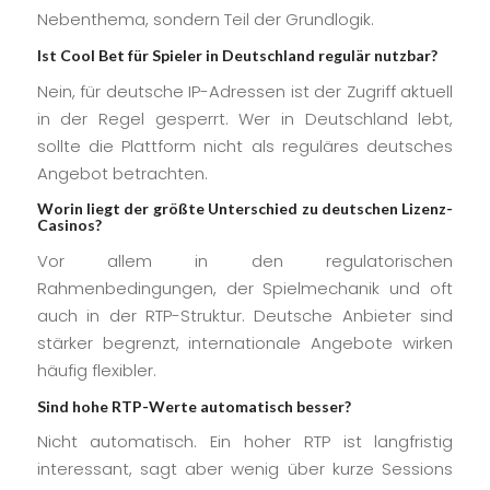
Nebenthema, sondern Teil der Grundlogik.
Ist Cool Bet für Spieler in Deutschland regulär nutzbar?
Nein, für deutsche IP-Adressen ist der Zugriff aktuell
in der Regel gesperrt. Wer in Deutschland lebt,
sollte die Plattform nicht als reguläres deutsches
Angebot betrachten.
Worin liegt der größte Unterschied zu deutschen Lizenz-
Casinos?
Vor allem in den regulatorischen
Rahmenbedingungen, der Spielmechanik und oft
auch in der RTP-Struktur. Deutsche Anbieter sind
stärker begrenzt, internationale Angebote wirken
häufig flexibler.
Sind hohe RTP-Werte automatisch besser?
Nicht automatisch. Ein hoher RTP ist langfristig
interessant, sagt aber wenig über kurze Sessions