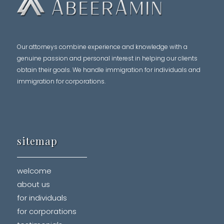
Our attorneys combine experience and knowledge with a
genuine passion and personal interest in helping our clients
obtain their goals. We handle immigration for individuals and
immigration for corporations.
sitemap
welcome
about us
for individuals
for corporations