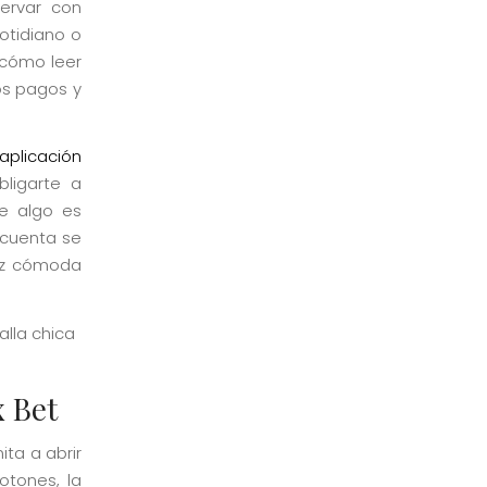
ervar con
otidiano o
 cómo leer
os pagos y
aplicación
bligarte a
ue algo es
a cuenta se
faz cómoda
x Bet
ita a abrir
otones, la