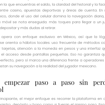
n la que encuentras el saldo, la claridad del historial y la fac
ntre casino, apuestas deportivas y áreas de cuenta. E
co, donde el uso del celular domina la navegación diaria
a móvil se nota enseguida: más toques para llegar a un 
 depositar y más dudas al retirar.
 opera con enfoque exclusivo en México, así que la lóg
se orienta a hábitos locales: uso frecuente de métodos
 y tarjetas, atención a la moneda en pesos y una interfaz q
ar el acceso desde pantallas pequeñas. Eso no garantiza q
 perfecto, pero sí marca una diferencia frente a operadores
ustan su navegación a la realidad del jugador mexicano.
 empezar paso a paso sin perd
ol
rincipiante, el mejor enfoque es recorrer la plataforma en 
egistro, depósito y bono como si fueran el mismo paso. Esa