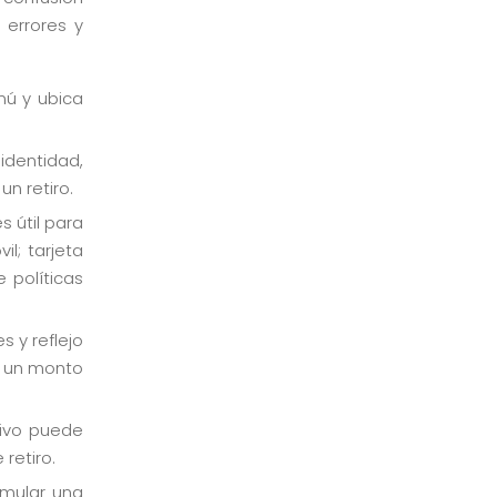
 errores y
nú y ubica
identidad,
n retiro.
 útil para
l; tarjeta
 políticas
 y reflejo
n un monto
ivo puede
retiro.
mular una