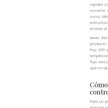
rapidez co
moverte e
como Méxi
estructur
errores al
Meex Bet
producto 
Pay, SPEI
simplific
flujo sea
que no aj
Cómo
contr
Para un p
mezclar r