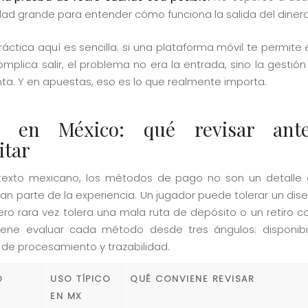
dad grande para entender cómo funciona la salida del dinero
ráctica aquí es sencilla: si una plataforma móvil te permite e
omplica salir, el problema no era la entrada, sino la gestió
nta. Y en apuestas, eso es lo que realmente importa.
s en México: qué revisar ant
itar
texto mexicano, los métodos de pago no son un detalle 
ran parte de la experiencia. Un jugador puede tolerar un di
ero rara vez tolera una mala ruta de depósito o un retiro c
ene evaluar cada método desde tres ángulos: disponibil
 de procesamiento y trazabilidad.
O
USO TÍPICO
QUÉ CONVIENE REVISAR
EN MX