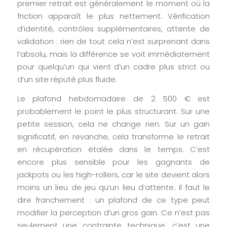
premier retrait est généralement le moment où la
friction apparaît le plus nettement. Vérification
d’identité, contrôles supplémentaires, attente de
validation : rien de tout cela n’est surprenant dans
l’absolu, mais la différence se voit immédiatement
pour quelqu’un qui vient d’un cadre plus strict ou
d’un site réputé plus fluide.
Le plafond hebdomadaire de 2 500 € est
probablement le point le plus structurant. Sur une
petite session, cela ne change rien. Sur un gain
significatif, en revanche, cela transforme le retrait
en récupération étalée dans le temps. C’est
encore plus sensible pour les gagnants de
jackpots ou les high-rollers, car le site devient alors
moins un lieu de jeu qu’un lieu d’attente. Il faut le
dire franchement : un plafond de ce type peut
modifier la perception d’un gros gain. Ce n’est pas
seulement une contrainte technique, c’est une