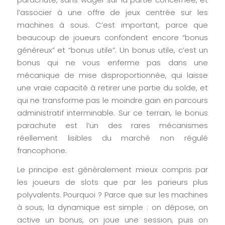
l’associer à une offre de jeux centrée sur les
machines à sous. C’est important, parce que
beaucoup de joueurs confondent encore “bonus
généreux” et “bonus utile”. Un bonus utile, c’est un
bonus qui ne vous enferme pas dans une
mécanique de mise disproportionnée, qui laisse
une vraie capacité à retirer une partie du solde, et
qui ne transforme pas le moindre gain en parcours
administratif interminable. Sur ce terrain, le bonus
parachute est l’un des rares mécanismes
réellement lisibles du marché non régulé
francophone.
Le principe est généralement mieux compris par
les joueurs de slots que par les parieurs plus
polyvalents. Pourquoi ? Parce que sur les machines
à sous, la dynamique est simple : on dépose, on
active un bonus, on joue une session, puis on