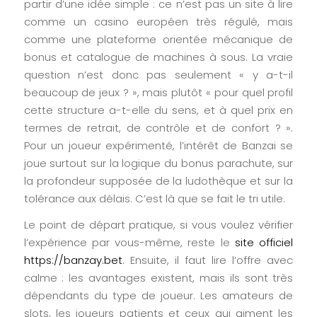
partir d’une idée simple : ce n’est pas un site à lire
comme un casino européen très régulé, mais
comme une plateforme orientée mécanique de
bonus et catalogue de machines à sous. La vraie
question n’est donc pas seulement « y a-t-il
beaucoup de jeux ? », mais plutôt « pour quel profil
cette structure a-t-elle du sens, et à quel prix en
termes de retrait, de contrôle et de confort ? ».
Pour un joueur expérimenté, l’intérêt de Banzai se
joue surtout sur la logique du bonus parachute, sur
la profondeur supposée de la ludothèque et sur la
tolérance aux délais. C’est là que se fait le tri utile.
Le point de départ pratique, si vous voulez vérifier
l’expérience par vous-même, reste le
site officiel
https://banzay.bet
. Ensuite, il faut lire l’offre avec
calme : les avantages existent, mais ils sont très
dépendants du type de joueur. Les amateurs de
slots, les joueurs patients et ceux qui aiment les