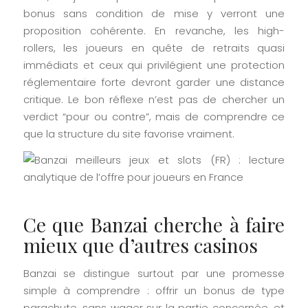
bonus sans condition de mise y verront une
proposition cohérente. En revanche, les high-
rollers, les joueurs en quête de retraits quasi
immédiats et ceux qui privilégient une protection
réglementaire forte devront garder une distance
critique. Le bon réflexe n’est pas de chercher un
verdict “pour ou contre”, mais de comprendre ce
que la structure du site favorise vraiment.
Ce que Banzai cherche à faire
mieux que d’autres casinos
Banzai se distingue surtout par une promesse
simple à comprendre : offrir un bonus de type
parachute, sans wager sur la partie concernée, et