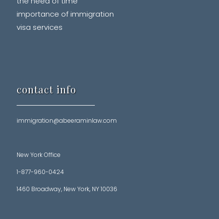
the need of time
importance of immigration
visa services
contact info
immigration@abeeraminlaw.com
New York Office
1-877-960-0424
1460 Broadway, New York, NY 10036