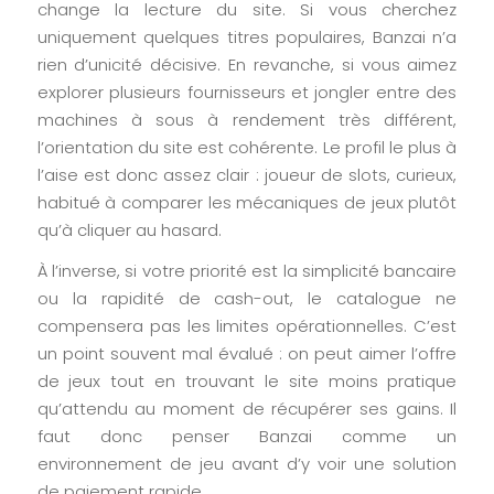
change la lecture du site. Si vous cherchez
uniquement quelques titres populaires, Banzai n’a
rien d’unicité décisive. En revanche, si vous aimez
explorer plusieurs fournisseurs et jongler entre des
machines à sous à rendement très différent,
l’orientation du site est cohérente. Le profil le plus à
l’aise est donc assez clair : joueur de slots, curieux,
habitué à comparer les mécaniques de jeux plutôt
qu’à cliquer au hasard.
À l’inverse, si votre priorité est la simplicité bancaire
ou la rapidité de cash-out, le catalogue ne
compensera pas les limites opérationnelles. C’est
un point souvent mal évalué : on peut aimer l’offre
de jeux tout en trouvant le site moins pratique
qu’attendu au moment de récupérer ses gains. Il
faut donc penser Banzai comme un
environnement de jeu avant d’y voir une solution
de paiement rapide.