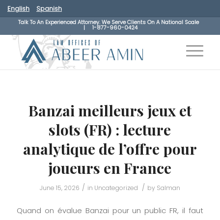
English
Spanish
Talk To An Experienced Attorney. We Serve Clients On A National Scale
|
1-877-960-0424
Banzai meilleurs jeux et
slots (FR) : lecture
analytique de l’offre pour
joueurs en France
/
/
June 15, 2026
in
Uncategorized
by
Salman
Quand on évalue Banzai pour un public FR, il faut