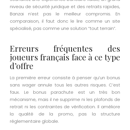
niveau de sécurité juridique et des retraits rapides,
Banzai n’est pas le meilleur compromis. En
comparaison, il faut donc le lire comme un site
spécialisé, pas comme une solution “tout terrain”.
Erreurs fréquentes des
joueurs français face à ce type
d’offre
La première erreur consiste à penser qu’un bonus
sans wager annule tous les autres risques. C’est
faux. Le bonus parachute est un très bon
mécanisme, mais il ne supprime ni les plafonds de
retrait ni les contraintes de vérification. Il améliore
la qualité de la promo, pas la structure
réglementaire globale.