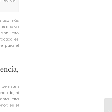
r real del
de uso más
res que ya
ción. Pero
ráctica es
ce para el
encia,
o permiten
nocida, ni
adora. Para
nor: es el
Wh
in