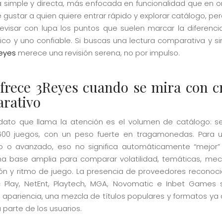
 simple y directa, más enfocada en funcionalidad que en 
 gustar a quien quiere entrar rápido y explorar catálogo, pe
revisar con lupa los puntos que suelen marcar la diferenci
tico y uno confiable. Si buscas una lectura comparativa y s
eyes
merece una revisión serena, no por impulso.
frece 3Reyes cuando se mira con cr
rativo
 dato que llama la atención es el volumen de catálogo: s
00 juegos, con un peso fuerte en tragamonedas. Para u
o o avanzado, eso no significa automáticamente “mejor”
na base amplia para comparar volatilidad, temáticas, me
ión y ritmo de juego. La presencia de proveedores recono
 Play, NetEnt, Playtech, MGA, Novomatic e Inbet Games s
apariencia, una mezcla de títulos populares y formatos ya
parte de los usuarios.