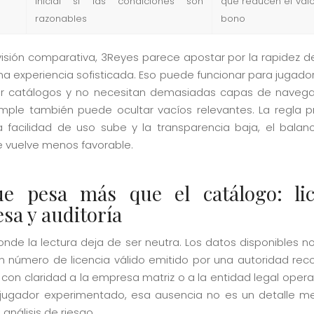
inicial si las condiciones son
que reducen el valo
razonables
bono
visión comparativa, 3Reyes parece apostar por la rapidez 
na experiencia sofisticada. Eso puede funcionar para jugado
r catálogos y no necesitan demasiadas capas de navega
simple también puede ocultar vacíos relevantes. La regla p
 la facilidad de uso sube y la transparencia baja, el balan
e vuelve menos favorable.
e pesa más que el catálogo: lic
sa y auditoría
onde la lectura deja de ser neutra. Los datos disponibles n
 un número de licencia válido emitido por una autoridad reco
r con claridad a la empresa matriz o a la entidad legal oper
 jugador experimentado, esa ausencia no es un detalle me
 análisis de riesgo.