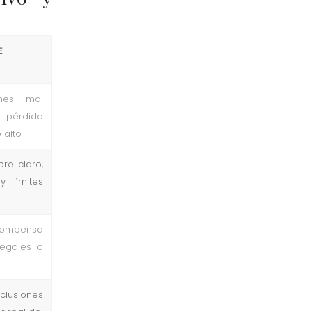
E
iones mal
pérdida
 alto
re claro,
 límites
 compensa
legales o
xclusiones