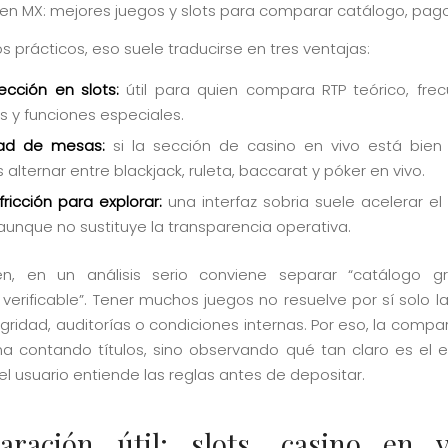
s prácticos, eso suele traducirse en tres ventajas:
ección en slots:
útil para quien compara RTP teórico, fre
s y funciones especiales.
ad de mesas:
si la sección de casino en vivo está bien
alternar entre blackjack, ruleta, baccarat y póker en vivo.
ricción para explorar:
una interfaz sobria suele acelerar el
aunque no sustituye la transparencia operativa.
en, en un análisis serio conviene separar “catálogo g
 verificable”. Tener muchos juegos no resuelve por sí solo l
gridad, auditorías o condiciones internas. Por eso, la compa
a contando títulos, sino observando qué tan claro es el 
 el usuario entiende las reglas antes de depositar.
ración útil: slots, casino en 