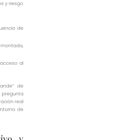
cuencia de
 montada,
 acceso al
rande” de
a pregunta
ración real
entorno de
vivo y