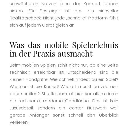
schwächeren Netzen kann der Komfort jedoch
sinken. Für Einsteiger ist das ein sinnvoller
Realitätscheck: Nicht jede „schnelle“ Plattform fühlt
sich auf jedem Gerät gleich an.
Was das mobile Spielerlebnis
in der Praxis ausmacht
Beim mobilen Spielen zählt nicht nur, ob eine Seite
technisch erreichbar ist. Entscheidend sind die
kleinen Handgriffe: Wie schnell findest du ein Spiel?
Wie klar ist die Kasse? Wie oft musst du zoomen
oder scrollen? Shuffle punktet hier vor allem durch
die reduzierte, moderne Oberfläche. Das ist kein
Luxusdetail, sondern ein echter Nutzwert, weil
gerade Anfänger sonst schnell den Überblick
verlieren.