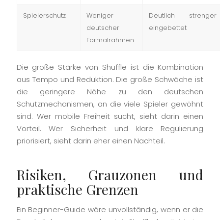
Spielerschutz
Weniger
Deutlich strenger
deutscher
eingebettet
Formalrahmen
Die große Stärke von Shuffle ist die Kombination
aus Tempo und Reduktion. Die große Schwäche ist
die geringere Nähe zu den deutschen
Schutzmechanismen, an die viele Spieler gewöhnt
sind. Wer mobile Freiheit sucht, sieht darin einen
Vorteil. Wer Sicherheit und klare Regulierung
priorisiert, sieht darin eher einen Nachteil.
Risiken, Grauzonen und
praktische Grenzen
Ein Beginner-Guide wäre unvollständig, wenn er die