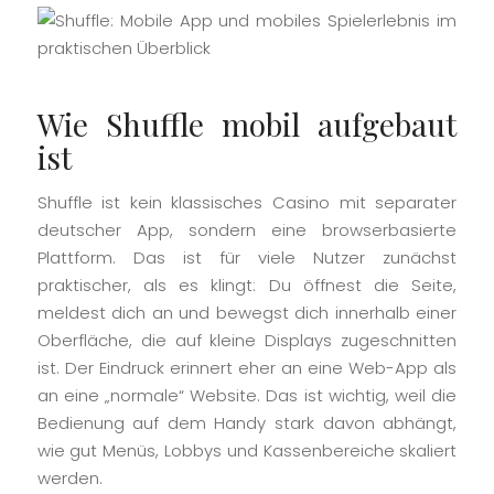
Wie Shuffle mobil aufgebaut
ist
Shuffle ist kein klassisches Casino mit separater
deutscher App, sondern eine browserbasierte
Plattform. Das ist für viele Nutzer zunächst
praktischer, als es klingt: Du öffnest die Seite,
meldest dich an und bewegst dich innerhalb einer
Oberfläche, die auf kleine Displays zugeschnitten
ist. Der Eindruck erinnert eher an eine Web-App als
an eine „normale“ Website. Das ist wichtig, weil die
Bedienung auf dem Handy stark davon abhängt,
wie gut Menüs, Lobbys und Kassenbereiche skaliert
werden.