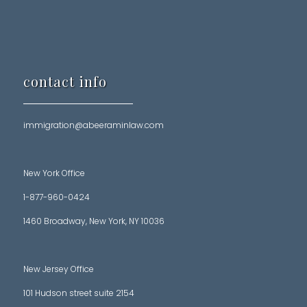
contact info
immigration@abeeraminlaw.com
New York Office
1-877-960-0424
1460 Broadway, New York, NY 10036
New Jersey Office
101 Hudson street suite 2154