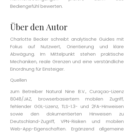
Bediengefühl bewerten.
Über den Autor
Charlotte Becker schreibt analytische Guides mit
Fokus auf Nutzwert, Orientierung und klare
Abwägung. Im Mittelpunkt stehen praktische
Mechaniken, reale Grenzen und eine verständliche
Einordnung für Einsteiger.
Quellen
zum Betreiber Natural Nine B.V., Curaçao-Lizenz
8048/JAZ, browserbasiertem mobilen Zugriff,
fehlender GGL-Lizenz, TLS-1.3- und 2FA-Hinweisen
sowie den dokumentierten Hinweisen zu
Deutschland-Zugriff, VPN-Risiken und mobilen
Web-App-Eigenschaften. Ergänzend allgemeine