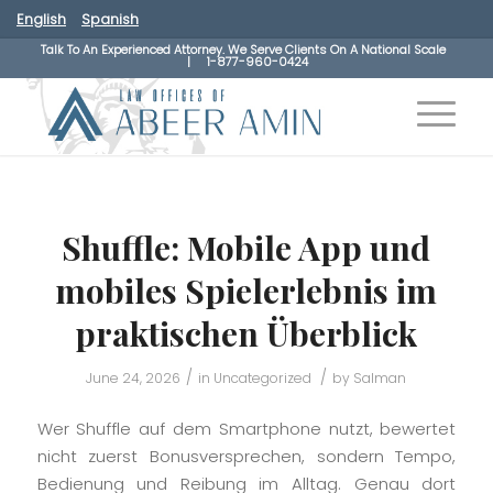
English
Spanish
Talk To An Experienced Attorney. We Serve Clients On A National Scale
|
1-877-960-0424
Shuffle: Mobile App und
mobiles Spielerlebnis im
praktischen Überblick
/
/
June 24, 2026
in
Uncategorized
by
Salman
Wer Shuffle auf dem Smartphone nutzt, bewertet
nicht zuerst Bonusversprechen, sondern Tempo,
Bedienung und Reibung im Alltag. Genau dort