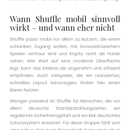
Wann Shuffle mobil sinnvoll
wirkt – und wann eher nicht
Shuffle passt mobil vor allem zu Nutzern, die einen
schlanken Zugang wollen, mit browserbasiertem
Spielen vertraut sind und Krypto nicht als Hürde
sehen. Wer Wert auf eine moderne Oberfläche
legt, kann das Erlebnis als angenehm und effizient
empfinden. Auch Vielspieler, die ein reduziertes,
schnelles Layout bevorzugen, finden hier einen
klaren Nutzen.
Weniger passend ist Shuffle für Menschen, die vor
allem deutsche Standardzahlungsarten, ein
reguliertes Sicherheitsgefühl und ein klar deutsches
Schutzsystem erwarten. Für diese Gruppe fühlt sich
eine native App zwar theoretisch bequemer an, in