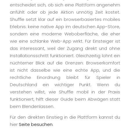
entscheidet sich, ob sich eine Plattform angenehm
anfühlt oder ob jede Aktion unnötig Zeit kostet.
Shuffle setzt klar auf ein browserbasiertes mobiles
Erlebnis: keine native App im deutschen App-Store,
sondern eine moderne Weboberfläche, die eher
wie eine schlanke Web-App wirkt. Für Einsteiger ist
das interessant, weil der Zugang direkt und ohne
Installationsschritt funktioniert. Gleichzeitig lohnt ein
nüchterner Blick auf die Grenzen: Browserkomfort
ist nicht dasselbe wie eine echte App, und die
rechtliche Einordnung bleibt für Spieler in
Deutschland ein wichtiger Punkt. Wenn du
verstehen willst, wie Shuffle mobil in der Praxis
funktioniert, hilft dieser Guide beim Abwägen statt
beim Blendenlassen.
Für den direkten Einstieg in die Plattform kannst du
hier
Seite besuchen
.