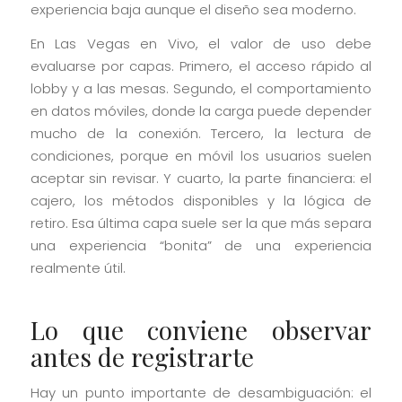
experiencia baja aunque el diseño sea moderno.
En Las Vegas en Vivo, el valor de uso debe
evaluarse por capas. Primero, el acceso rápido al
lobby y a las mesas. Segundo, el comportamiento
en datos móviles, donde la carga puede depender
mucho de la conexión. Tercero, la lectura de
condiciones, porque en móvil los usuarios suelen
aceptar sin revisar. Y cuarto, la parte financiera: el
cajero, los métodos disponibles y la lógica de
retiro. Esa última capa suele ser la que más separa
una experiencia “bonita” de una experiencia
realmente útil.
Lo que conviene observar
antes de registrarte
Hay un punto importante de desambiguación: el