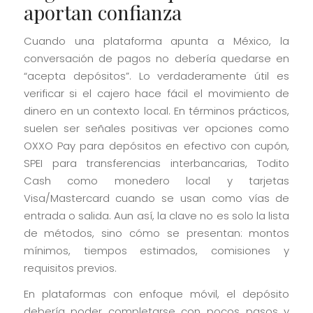
aportan confianza
Cuando una plataforma apunta a México, la
conversación de pagos no debería quedarse en
“acepta depósitos”. Lo verdaderamente útil es
verificar si el cajero hace fácil el movimiento de
dinero en un contexto local. En términos prácticos,
suelen ser señales positivas ver opciones como
OXXO Pay para depósitos en efectivo con cupón,
SPEI para transferencias interbancarias, Todito
Cash como monedero local y tarjetas
Visa/Mastercard cuando se usan como vías de
entrada o salida. Aun así, la clave no es solo la lista
de métodos, sino cómo se presentan: montos
mínimos, tiempos estimados, comisiones y
requisitos previos.
En plataformas con enfoque móvil, el depósito
debería poder completarse con pocos pasos y