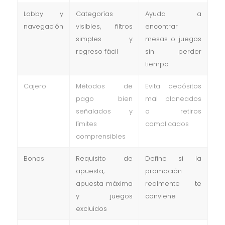
Lobby y
Categorías
Ayuda a
navegación
visibles, filtros
encontrar
simples y
mesas o juegos
regreso fácil
sin perder
tiempo
Cajero
Métodos de
Evita depósitos
pago bien
mal planeados
señalados y
o retiros
límites
complicados
comprensibles
Bonos
Requisito de
Define si la
apuesta,
promoción
apuesta máxima
realmente te
y juegos
conviene
excluidos