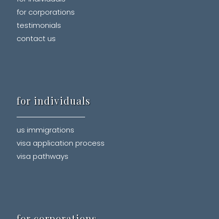
for corporations
testimonials
contact us
for individuals
us immigrations
visa application process
visa pathways
for corporations