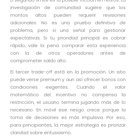
investigación de comunidad sugiere que los
montos altos pueden requerir revisiones
adicionales. No es una prueba definitiva de
problema, pero sí una señal para gestionar
expectativas. Si tu prioridad principal es cobrar
rápido, vale la pena comparar esta experiencia
con la de otros operadores antes de
comprometer saldo alto.
El tercer trade-off está en la promoción. Un sitio
puede verse premium y aun así ofrecer bonos con
condiciones exigentes. Cuando el valor
matemático del incentivo no compensa la
restricción, el usuario termina jugando más de lo
necesario. En móvil ese riesgo crece porque la
toma de decisiones es más impulsiva. Por eso,
para principiantes, la mejor estrategia es priorizar
claridad sobre entusiasmo.